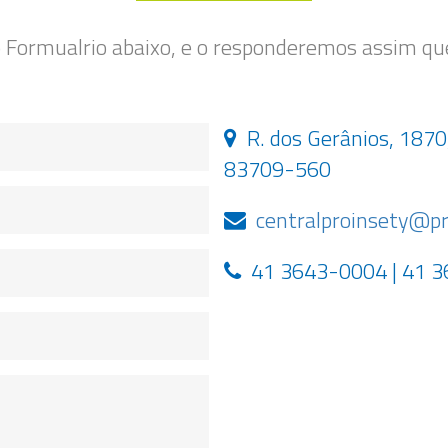
 Formualrio abaixo, e o responderemos assim que
R. dos Gerânios, 1870
83709-560
centralproinsety@pr
41 3643-0004 | 41 