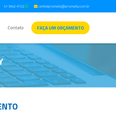
41 3642-9122
centralproinsety@proinsety.com.br
Contato
FAÇA UM ORÇAMENTO
Y
ENTO