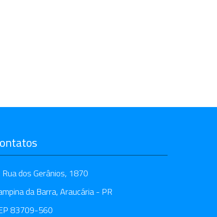
ontatos
Rua dos Gerânios, 1870
ampina da Barra, Araucária - PR
EP 83709-560