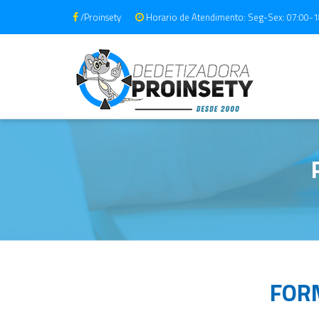
/Proinsety
Horario de Atendimento: Seg-Sex: 07:00-1
FOR