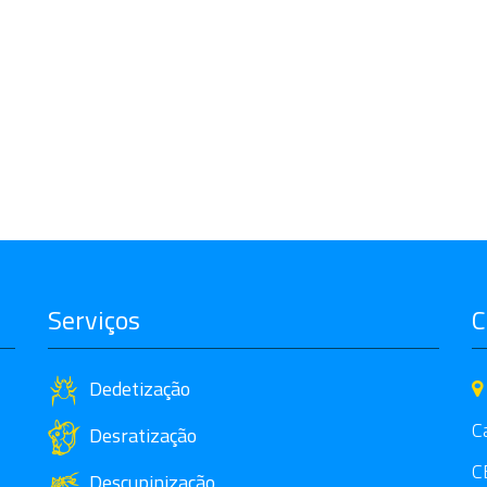
Serviços
C
Dedetização
C
Desratização
C
Descupinização